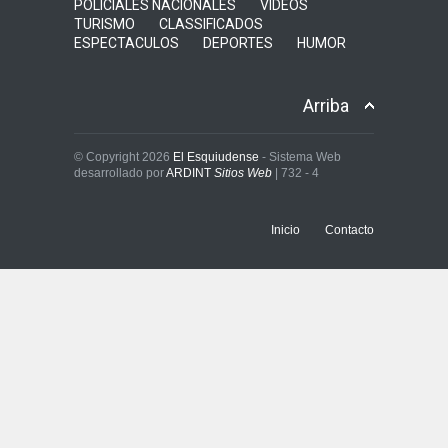
POLICIALES NACIONALES
VIDEOS
TURISMO
CLASSIFICADOS
ESPECTACULOS
DEPORTES
HUMOR
Arriba
© Copyright 2026
El Esquiudense
- Sistema Web
desarrollado por
ARDINT
Sitios Web
| 732 - 4
Inicio
Contacto